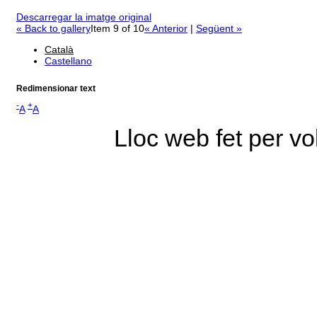
Descarregar la imatge original
« Back to gallery
Item 9 of 10
« Anterior
|
Següent »
Català
Castellano
Redimensionar text
-
+
A
A
Lloc web fet per vo