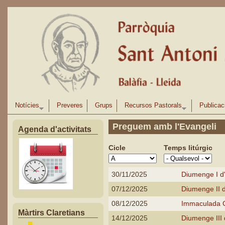
Vés al contingut
Notícies
Preveres
Grups
Recursos Pastorals
Publicac
Preguem amb l'Evangeli
Agenda d'activitats
Cicle
Temps litúrgic
30/11/2025
Diumenge I d
07/12/2025
Diumenge II 
08/12/2025
Immaculada 
Màrtirs Claretians
14/12/2025
Diumenge III 