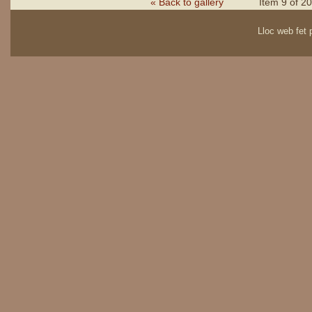
« Back to gallery
Item 9 of 20
Lloc web fet p