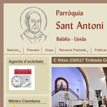
Vés al contingut
Notícies
Preveres
Grups
Recursos Pastorals
Publicac
C Ritas 230517 Trobada G
Agenda d'activitats
Màrtirs Claretians