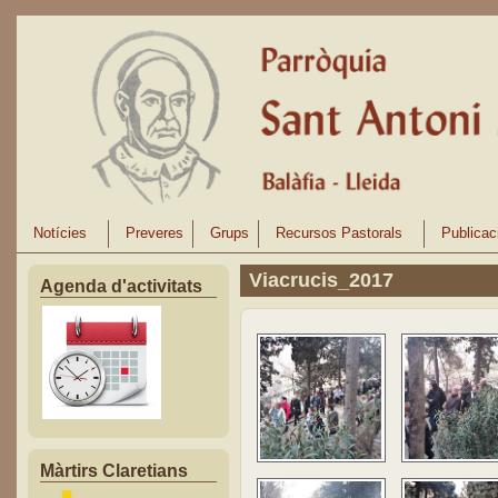
Vés al contingut
Notícies
Preveres
Grups
Recursos Pastorals
Publicac
Viacrucis_2017
Agenda d'activitats
Màrtirs Claretians