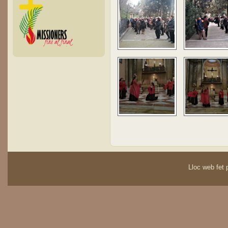
Lloc web fet p