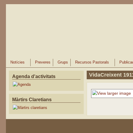
Vés al contingut
Notícies
Preveres
Grups
Recursos Pastorals
Publica
VidaCreixent 191
Agenda d'activitats
Màrtirs Claretians