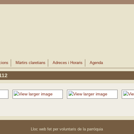
cions
Màrtirs claretians
Adreces i Horaris
Agenda
112
Lloc web fet per voluntaris de la parròquia