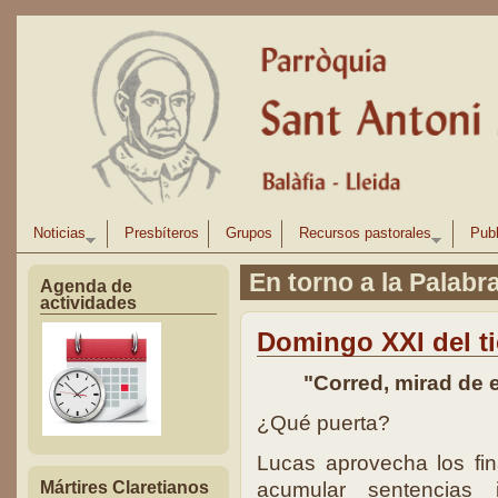
Pasar al contenido principal
Noticias
Presbíteros
Grupos
Recursos pastorales
Publ
En torno a la Palabr
Agenda de
actividades
Domingo XXI del t
"Corred, mirad de e
¿Qué puerta?
Lucas aprovecha los fi
Mártires Claretianos
acumular sentencias 