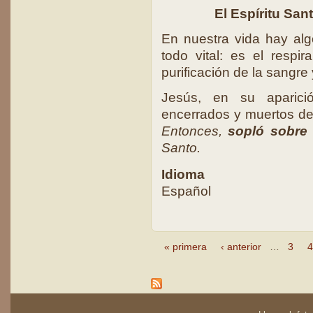
El Espíritu San
En nuestra vida hay alg
todo vital: es el respi
purificación de la sangre 
Jesús, en su aparici
encerrados y muertos de 
Entonces,
sopló sobre 
Santo.
Idioma
Español
« primera
‹ anterior
…
3
4
Páginas