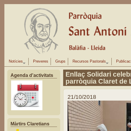
Vés al contingut
Notícies
Preveres
Grups
Recursos Pastorals
Publicac
Enllaç Solidari celeb
Agenda d'activitats
parròquia Claret de 
21/10/2018
Màrtirs Claretians