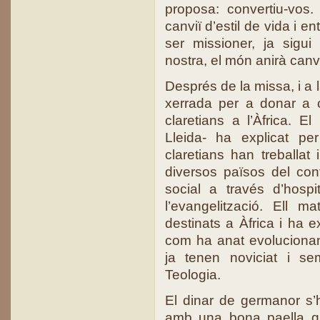
proposa: convertiu-vos
canviï d’estil de vida i 
ser missioner, ja sigu
nostra, el món anirà canv
Després de la missa, i a 
xerrada per a donar a c
claretians a l’Àfrica. E
Lleida- ha explicat pe
claretians han treballat
diversos països del cont
social a través d’hospit
l’evangelització. Ell m
destinats a Àfrica i ha e
com ha anat evolucionant
ja tenen noviciat i se
Teologia.
El dinar de germanor s’h
amb una bona paella qu