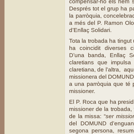
compensar-ho els hem ser
Després tot el grup ha pa
la parròquia, concelebra
a més del P. Ramon Olom
d’Enllaç Solidari.
Tota la trobada ha tingut 
ha coincidit diverses c
D’una banda, Enllaç S
claretians que impulsa 
claretiana, de l’altra, a
missionera del DOMUND, i 
a una parròquia que té pe
missioner.
El P. Roca que ha presidi
missioner de la trobada, 
de la missa: “
ser missio
del DOMUND d’enguan
segona persona, resum