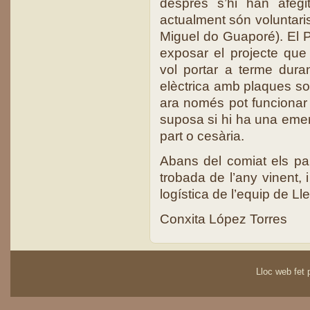
després s’hi han afegit
actualment són voluntaris
Miguel do Guaporé). El P.
exposar el projecte que 
vol portar a terme duran
elèctrica amb plaques sol
ara només pot funcionar
suposa si hi ha una emer
part o cesària.
Abans del comiat els par
trobada de l’any vinent, 
logística de l’equip de Lle
Conxita López Torres
Lloc web fet p