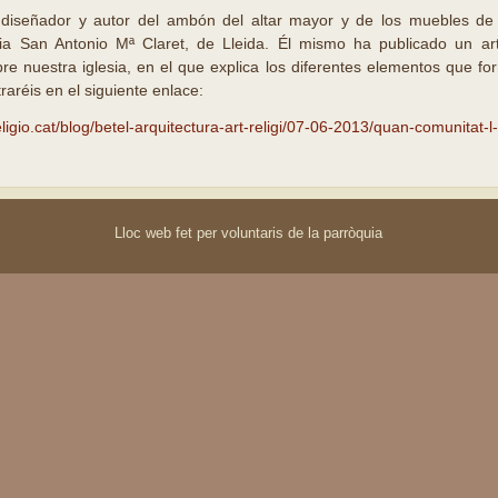
iseñador y autor del ambón del altar mayor y de los muebles de fo
sia San Antonio Mª Claret, de Lleida. Él mismo ha publicado un art
bre nuestra iglesia, en el que explica los diferentes elementos que fo
raréis en el siguiente enlace:
ligio.cat/blog/betel-arquitectura-art-religi/07-06-2013/quan-comunitat-l-
Lloc web fet per voluntaris de la parròquia