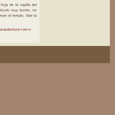
rja de la capilla del
tículo muy bonito, en
rman el templo. Vale la
arquitectura-l-art-s-