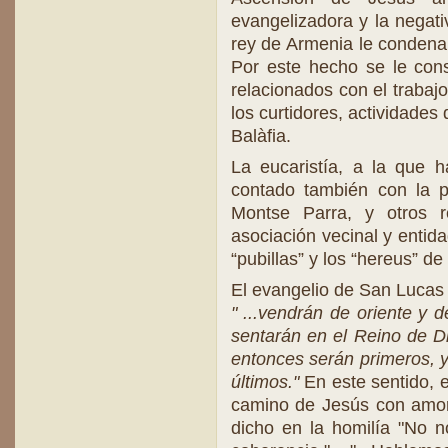
evangelizadora y la negati
rey de Armenia le condenara
Por este hecho se le cons
relacionados con el trabaj
los curtidores, actividade
Balàfia.
La eucaristía, a la que 
contado también con la pr
Montse Parra, y otros r
asociación vecinal y entida
“pubillas” y los “hereus” de
El evangelio de San Lucas 
" ...vendrán de oriente y d
sentarán en el Reino de D
entonces serán primeros, 
últimos."
En este sentido, e
camino de Jesús con amor
dicho en la homilía "No no