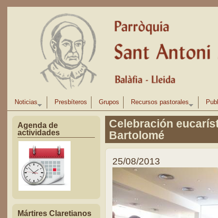
Pasar al contenido principal
Noticias
Presbíteros
Grupos
Recursos pastorales
Publ
Celebración eucaríst
Agenda de
actividades
Bartolomé
25/08/2013
Mártires Claretianos