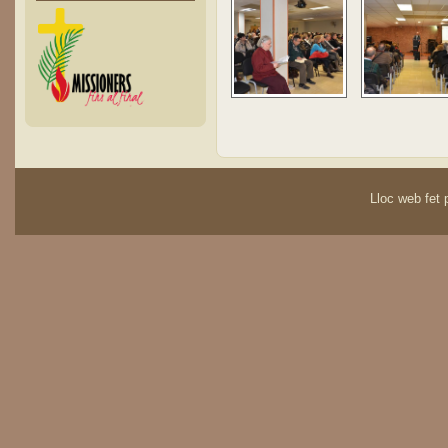
Lloc web fet p