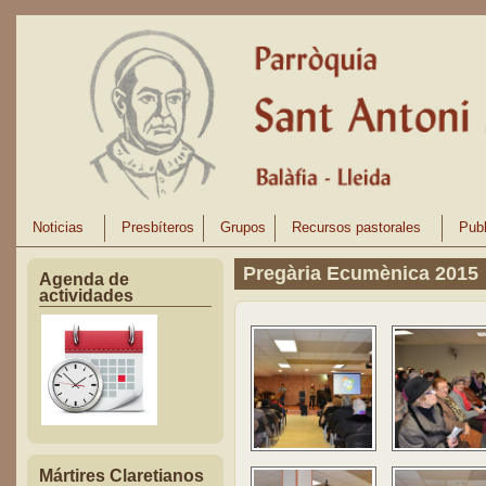
Pasar al contenido principal
Noticias
Presbíteros
Grupos
Recursos pastorales
Publ
Pregària Ecumènica 2015
Agenda de
actividades
Mártires Claretianos