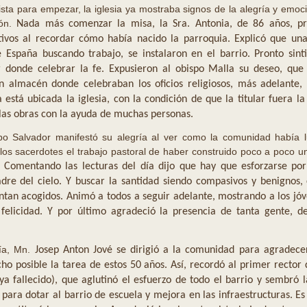
ista para empezar, la iglesia ya mostraba signos de la alegría y emoci
ión.
Nada más comenzar la misa, la Sra.
Antonia, de 86 años, p
vos al recordar cómo había nacido la parroquia.
Explicó que una
e España buscando trabajo, se instalaron en el barrio.
Pronto sint
r donde celebrar la fe.
Expusieron al obispo Malla su deseo, que
n almacén donde celebraban los oficios religiosos, más adelante, 
está ubicada la iglesia, con la condición de que la titular fuera la
as obras con la ayuda de muchas personas.
spo Salvador manifestó su alegría al ver como la comunidad había 
a los sacerdotes el trabajo pastoral de haber construido poco a poco 
.
Comentando las lecturas del día dijo que hay que esforzarse por
dre del cielo.
Y buscar la santidad siendo compasivos y benignos,
entan acogidos.
Animó a todos a seguir adelante, mostrando a los jóv
felicidad.
Y por último agradeció la presencia de tanta gente, de
tía, Mn.
Josep Anton Jové se dirigió a la comunidad para agradecer
ho posible la tarea de estos 50 años.
Así, recordó al primer rector 
a fallecido), que aglutinó el esfuerzo de todo el barrio y sembró l
para dotar al barrio de escuela y mejora en las infraestructuras.
Es