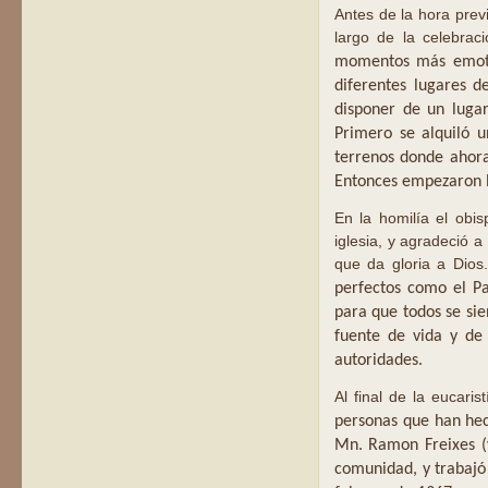
Antes de la hora prev
largo de la celebrac
momentos más emoti
diferentes lugares d
disponer de un luga
Primero se alquiló u
terrenos donde ahora 
Entonces empezaron l
En la homilía el obi
iglesia, y agradeció 
que da gloria a Dios
perfectos como el Pa
para que todos se si
fuente de vida y de 
autoridades.
Al final de la eucaris
personas que han hec
Mn.
Ramon Freixes (y
comunidad, y trabajó 