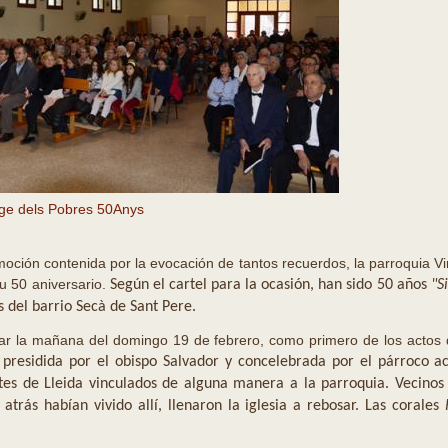
ge dels Pobres 50Anys
moción contenida por la evocación de tantos recuerdos, la parroquia V
su 50 aniversario.
Según el cartel para la ocasión, han sido 50 años
"S
s del barrio Secà de Sant Pere.
gar la mañana del domingo 19 de febrero, como primero de los actos
 presidida por el obispo Salvador y concelebrada por el párroco 
otes de Lleida vinculados de alguna manera a la parroquia.
Vecinos 
trás habían vivido allí, llenaron la iglesia a rebosar.
Las corales