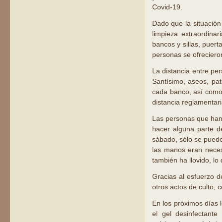
Covid-19.
Dado que la situación
limpieza extraordinar
bancos y sillas, puert
personas se ofrecieron
La distancia entre per
Santísimo, aseos, pat
cada banco, así como
distancia reglamentari
Las personas que han 
hacer alguna parte de
sábado, sólo se puede
las manos eran neces
también ha llovido, l
Gracias al esfuerzo d
otros actos de culto, 
En los próximos días l
el gel desinfectant