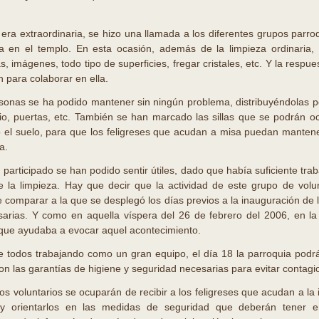
 era extraordinaria, se hizo una llamada a los diferentes grupos parr
ia en el templo. En esta ocasión, además de la limpieza ordinaria,
as, imágenes, todo tipo de superficies, fregar cristales, etc. Y la resp
 para colaborar en ella.
sonas se ha podido mantener sin ningún problema, distribuyéndolas por 
io, puertas, etc. También se han marcado las sillas que se podrán o
 el suelo, para que los feligreses que acudan a misa puedan manten
a.
participado se han podido sentir útiles, dado que había suficiente tra
 la limpieza. Hay que decir que la actividad de este grupo de volun
 comparar a la que se desplegó los días previos a la inauguración de l
arias. Y como en aquella víspera del 26 de febrero del 2006, en la
o que ayudaba a evocar aquel acontecimiento.
e todos trabajando como un gran equipo, el día 18 la parroquia podr
con las garantías de higiene y seguridad necesarias para evitar contagio
os voluntarios se ocuparán de recibir a los feligreses que acudan a la i
e y orientarlos en las medidas de seguridad que deberán tener e