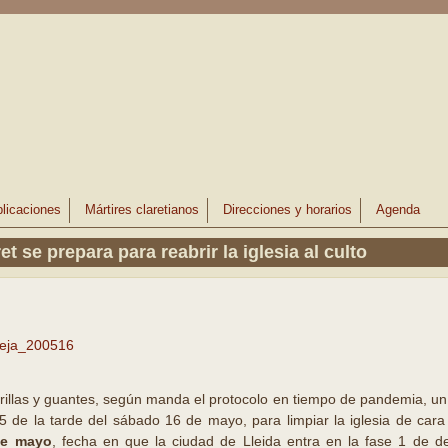
licaciones
Mártires claretianos
Direcciones y horarios
Agenda
t se prepara para reabrir la iglesia al culto
eja_200516
illas y guantes, según manda el protocolo en tiempo de pandemia, u
5 de la tarde del sábado 16 de mayo, para limpiar la iglesia de cara 
de mayo
, fecha en que la ciudad de Lleida entra en la fase 1 de d