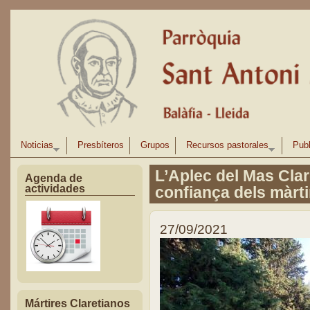
Pasar al contenido principal
Noticias
Presbíteros
Grupos
Recursos pastorales
Publ
L’Aplec del Mas Clare
Agenda de
actividades
confiança dels màrti
27/09/2021
Mártires Claretianos