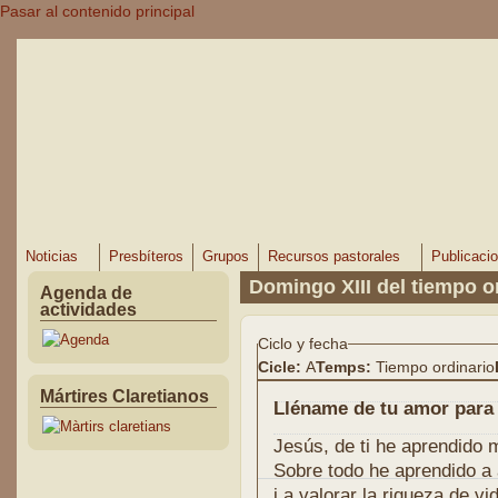
Pasar al contenido principal
Noticias
Presbíteros
Grupos
Recursos pastorales
Publicaci
Domingo XIII del tiempo o
Agenda de
actividades
Ciclo y fecha
Cicle:
A
Temps:
Tiempo ordinario
Mártires Claretianos
Lléname de tu amor para
Jesús, de ti he aprendido
Sobre todo he aprendido a
i a valorar la riqueza de v