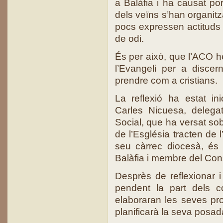
a Balàfia i ha causat po
dels veïns s’han organitza
pocs expressen actituds
de odi.
És per això, que l’ACO he
l’Evangeli per a discer
prendre com a cristians.
La reflexió ha estat i
Carles Nicuesa, delegat
Social, que ha versat sob
de l’Església tracten de 
seu càrrec diocesà, és
Balàfia i membre del Cons
Desprès de reflexionar 
pendent la part dels c
elaboraran les seves pr
planificarà la seva posad