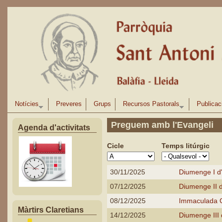
Vés al contingut
Notícies
Preveres
Grups
Recursos Pastorals
Publicac
Preguem amb l'Evangeli
Agenda d'activitats
Cicle
Temps litúrgic
30/11/2025
Diumenge I d
07/12/2025
Diumenge II 
08/12/2025
Immaculada 
Màrtirs Claretians
14/12/2025
Diumenge III 