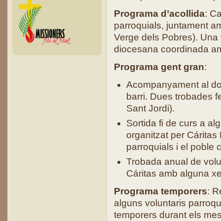
Programa d’acollida
: Ca
parroquials, juntament a
Verge dels Pobres). Una v
diocesana coordinada am
Programa gent gran
:
Acompanyament al domic
barri. Dues trobades f
Sant Jordi).
Sortida fi de curs a al
organitzat per Cáritas 
parroquials i el poble
Trobada anual de volun
Cáritas amb alguna xerr
Programa temporers
: R
alguns voluntaris parroqu
temporers durant els mesos