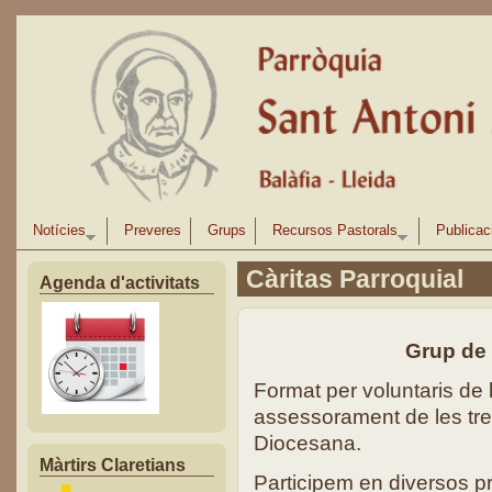
Vés al contingut
Notícies
Preveres
Grups
Recursos Pastorals
Publicac
Càritas Parroquial
Agenda d'activitats
Grup de 
Format per voluntaris de l
assessorament de les tre
Diocesana.
Màrtirs Claretians
Participem en diversos 