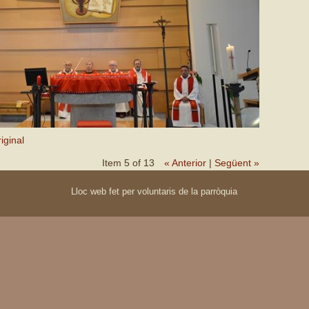
iginal
Item 5 of 13
« Anterior
|
Següent »
Lloc web fet per voluntaris de la parròquia