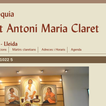
cions
Màrtirs claretians
Adreces i Horaris
Agenda
71022 5