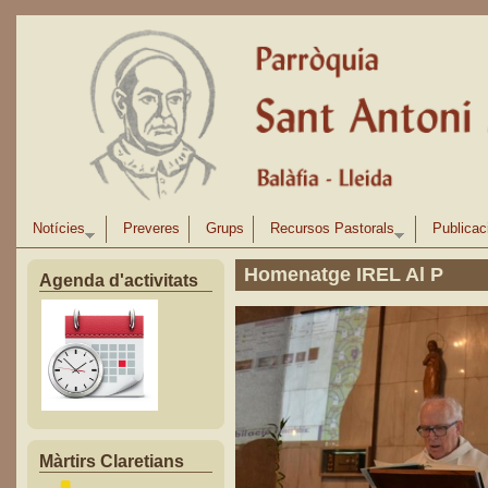
Vés al contingut
Notícies
Preveres
Grups
Recursos Pastorals
Publicac
Homenatge IREL Al P
Agenda d'activitats
Màrtirs Claretians