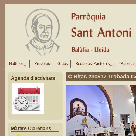
Vés al contingut
Notícies
Preveres
Grups
Recursos Pastorals
Publicac
C Ritas 230517 Trobada G
Agenda d'activitats
Màrtirs Claretians