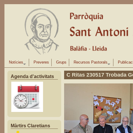
Vés al contingut
Notícies
Preveres
Grups
Recursos Pastorals
Publicac
C Ritas 230517 Trobada G
Agenda d'activitats
Màrtirs Claretians