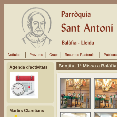
Vés al contingut
Notícies
Preveres
Grups
Recursos Pastorals
Publicac
Benjitu. 1ª Missa a Balàfia
Agenda d'activitats
Màrtirs Claretians