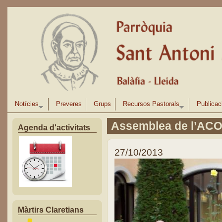
Vés al contingut
Notícies
Preveres
Grups
Recursos Pastorals
Publicac
Assemblea de l’AC
Agenda d'activitats
27/10/2013
Màrtirs Claretians