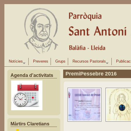
Vés al contingut
Notícies
Preveres
Grups
Recursos Pastorals
Publicac
PremiPessebre 2016
Agenda d'activitats
Màrtirs Claretians