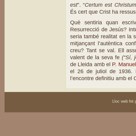
est
”. “
Certum est Christum
És cert que Crist ha ressusc
Què sentiria quan escri
Resurrecció de Jesús? Int
seria també realitat en la 
mitjançant l’autèntica co
creu? Tant se val. Ell ass
valent de la seva fe
(“Sí,
de Lleida amb el
P. Manue
el 26 de juliol de 1936. 
l’encontre definitiu amb el C
Lloc web fet p