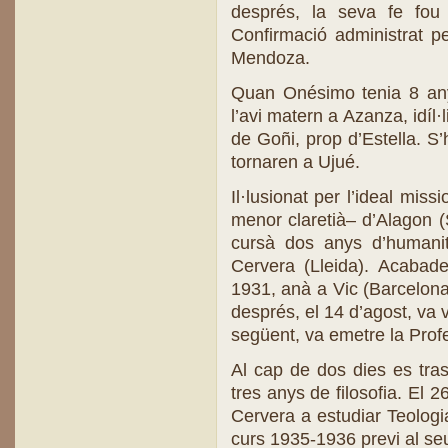
després, la seva fe fou
Confirmació administrat p
Mendoza.
Quan Onésimo tenia 8 anys
l’avi matern a Azanza, idíl·
de Goñi, prop d’Estella. S’
tornaren a Ujué.
Il·lusionat per l’ideal mis
menor claretià– d’Alagon 
cursà dos anys d’humani
Cervera (Lleida). Acabade
1931, anà a Vic (Barcelona)
després, el 14 d’agost, va v
següent, va emetre la Profe
Al cap de dos dies es tras
tres anys de filosofia. El
Cervera a estudiar Teolog
curs 1935-1936 previ al seu