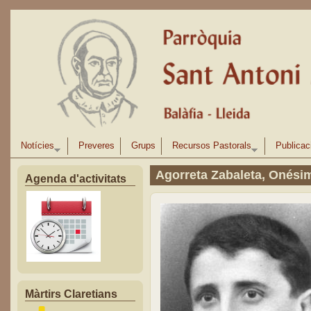
Vés al contingut
Notícies
Preveres
Grups
Recursos Pastorals
Publicac
Agorreta Zabaleta, Onési
Agenda d'activitats
Màrtirs Claretians