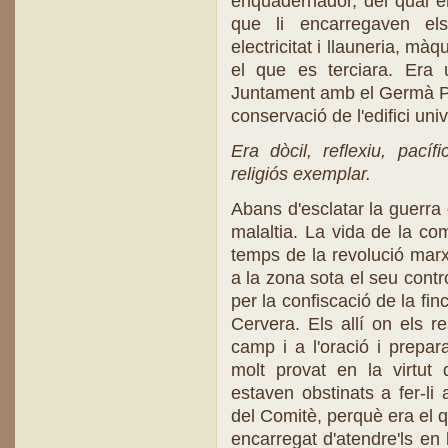
enquadernador, del qual er
que li encarregaven el
electricitat i llauneria, mà
el que es terciara. Era u
Juntament amb el Germà Pa
conservació de l'edifici univ
Era dòcil, reflexiu, pacíf
religiós exemplar.
Abans d'esclatar la guerra 
malaltia. La vida de la co
temps de la revolució marx
a la zona sota el seu contr
per la confiscació de la fi
Cervera. Els allí on els r
camp i a l'oració i prepar
molt provat en la virtut 
estaven obstinats a fer-li
del Comitè, perquè era el 
encarregat d'atendre'ls en 