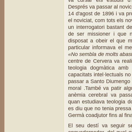
va cursar els estudis d
Després va passar al novici
14 d'agost de 1896 i va pr
el noviciat, com tots els n
un interrogatori bastant de
de ser missioner i que n
disposat a obeir el que m
particular informava el m
«No sembla de molts abasto
centre de Cervera va realit
teologia dogmàtica amb 
capacitats intel·lectuals n
passar a Santo Diumengo d
moral .També va patir algu
anèmia cerebral va pas
quan estudiava teologia d
es diu que no tenia pressa
Germà coadjutor fins al fina
El seu destí va seguir se