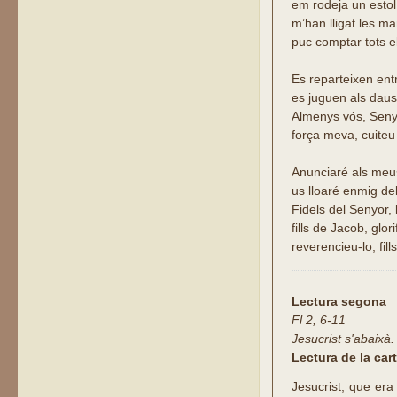
em rodeja un estol
m’han lligat les ma
puc comptar tots 
Es reparteixen entr
es juguen als daus
Almenys vós, Senyo
força meva, cuite
Anunciaré als meu
us lloaré enmig del
Fidels del Senyor, 
fills de Jacob, glor
reverencieu-lo, fill
Lectura segona
Fl 2, 6-11
Jesucrist s'abaixà.
Lectura de la cart
Jesucrist, que era