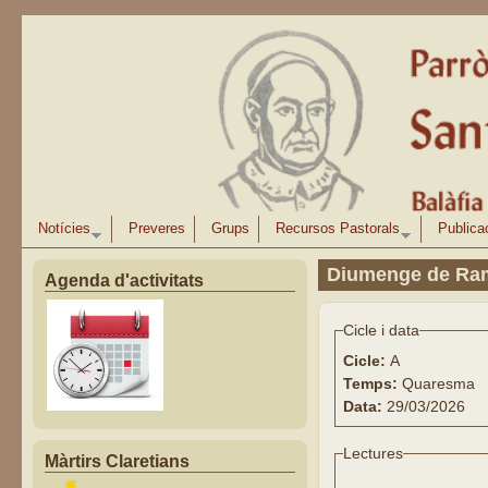
Vés al contingut
Notícies
Preveres
Grups
Recursos Pastorals
Publica
Diumenge de Ra
Agenda d'activitats
Cicle i data
Cicle:
A
Temps:
Quaresma
Data:
29/03/2026
Lectures
Màrtirs Claretians