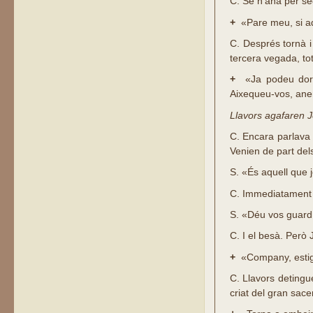
C.
Se n’anà per se
+
«Pare meu, si aqu
C.
Després tornà i 
tercera vegada, tot
+
«Ja podeu dormir
Aixequeu-vos, anem
Llavors agafaren J
C.
Encara parlava 
Venien de part dels
S.
«És aquell que j
C.
Immediatament s’
S.
«Déu vos guard,
C.
I el besà. Però J
+
«Company, estigu
C.
Llavors detingue
criat del gran sace