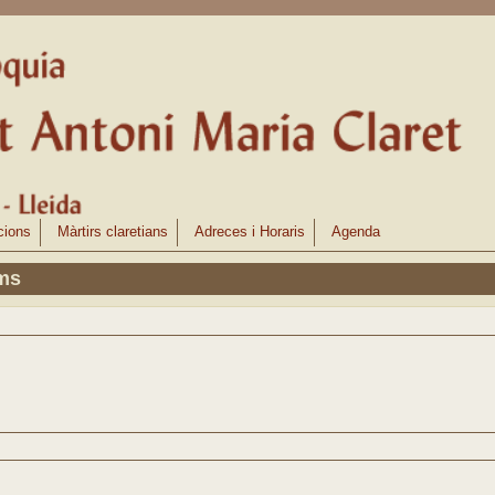
cions
Màrtirs claretians
Adreces i Horaris
Agenda
ms