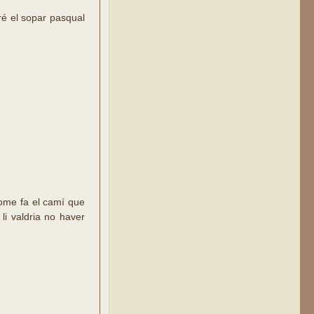
aré el sopar pasqual
’home fa el camí que
li valdria no haver