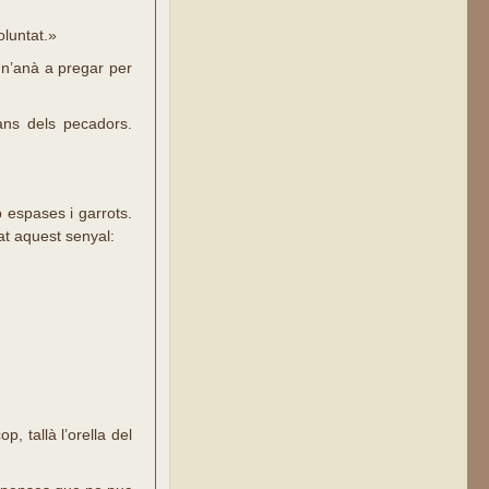
oluntat.»
e n’anà a pregar per
:
ans dels pecadors.
espases i garrots.
nat aquest senyal:
, tallà l’orella del