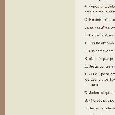
+
«Aneu a la ciutat
amb els meus deix
C.
Els deixebles co
Un de vosaltres em
C.
Cap al tard, es 
+
«Us ho dic amb to
C.
Ells començaren a
S.
«No sóc pas jo,
C.
Jesús contestà:
+
«El qui posa amb 
les Escriptures ha
nascut.»
C.
Judes, el qui el 
S.
«No sóc pas jo,
C.
Jesús li contest