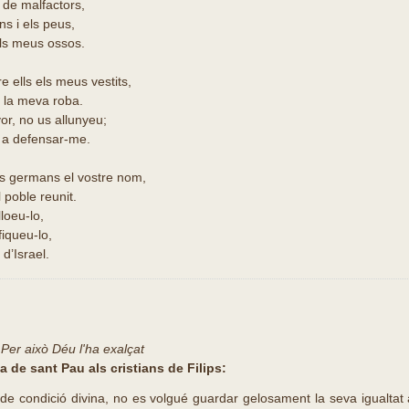
 de malfactors,
ns i els peus,
els meus ossos.
e ells els meus vestits,
 la meva roba.
r, no us allunyeu;
u a defensar-me.
s germans el vostre nom,
 poble reunit.
lloeu-lo,
ifiqueu-lo,
s d’Israel.
 Per això Déu l'ha exalçat
a de sant Pau als cristians de Filips:
 de condició divina, no es volgué guardar gelosament la seva igualta