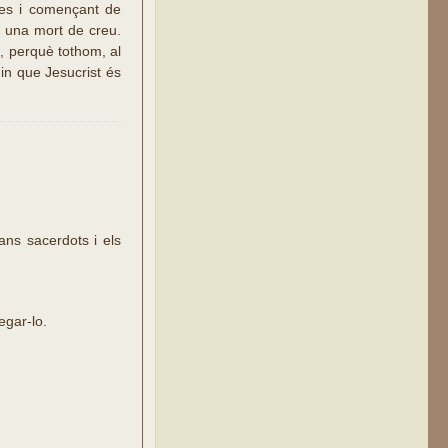
mes i començant de
i una mort de creu.
m, perquè tothom, al
guin que Jesucrist és
ans sacerdots i els
egar-lo.