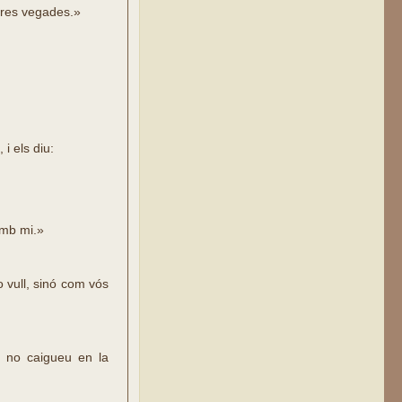
 tres vegades.»
i els diu:
amb mi.»
 vull, sinó com vós
 no caigueu en la