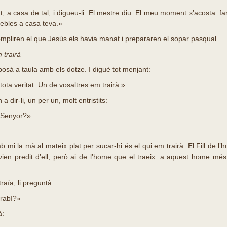
, a casa de tal, i digueu-li: El mestre diu: El meu moment s’acosta: f
ebles a casa teva.»
mpliren el que Jesús els havia manat i prepararen el sopar pasqual.
 trairà
posà a taula amb els dotze. I digué tot menjant:
ta veritat: Un de vosaltres em trairà.»
 dir-li, un per un, molt entristits:
 Senyor?»
mi la mà al mateix plat per sucar-hi és el qui em trairà. El Fill de l
vien predit d’ell, però ai de l’home que el traeix: a aquest home més 
traïa, li preguntà:
 rabí?»
à: