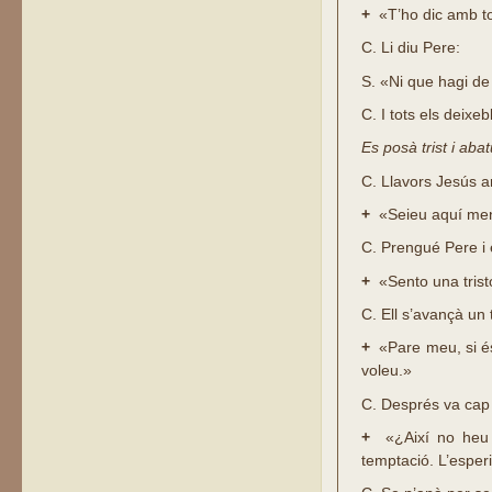
+
«T’ho dic amb tot
C.
Li diu Pere:
S.
«Ni que hagi de
C.
I tots els deixeb
Es posà trist i abat
C.
Llavors Jesús a
+
«Seieu aquí ment
C.
Prengué Pere i el
+
«Sento una trist
C.
Ell s’avançà un t
+
«Pare meu, si és 
voleu.»
C.
Després va cap a
+
«¿Així no heu e
temptació. L’esperi