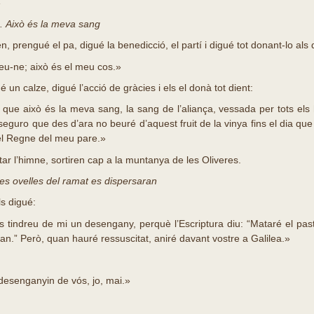
»
s. Això és la meva sang
 prengué el pa, digué la benedicció, el partí i digué tot donant-lo als 
-ne; això és el meu cos.»
un calze, digué l’acció de gràcies i els el donà tot dient:
que això és la meva sang, la sang de l’aliança, vessada per tots el
seguro que des d’ara no beuré d’aquest fruit de la vinya fins el dia qu
el Regne del meu pare.»
ar l’himne, sortiren cap a la muntanya de les Oliveres.
les ovelles del ramat es dispersaran
s digué:
 tindreu de mi un desengany, perquè l’Escriptura diu: “Mataré el pasto
an.” Però, quan hauré ressuscitat, aniré davant vostre a Galilea.»
desenganyin de vós, jo, mai.»