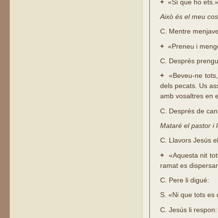
+
«Sí que ho ets.
Això és el meu co
C.
Mentre menjaven,
+
«Preneu i mengeu
C.
Després prengué 
+
«Beveu-ne tots, 
dels pecats. Us as
amb vosaltres en 
C.
Després de cant
Mataré el pastor i 
C.
Llavors Jesús el
+
«Aquesta nit tots
ramat es dispersar
C.
Pere li digué:
S.
«Ni que tots es 
C.
Jesús li respon: