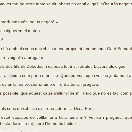
a veritat: Aquesta mateixa nit, abans no canti el gall, m’hauràs negat
 morir amb vós, no us negaré.»
les digueren el mateix.
ut
rribà amb els seus deixebles a una propietat anomenada Guet-Semaní, 
re vaig allà a pregar.»
s dos fills de Zebedeu, i es posà tot trist i abatut. Llavors els digué:
or a l’ànima com per a morir-ne. Quedeu-vos aquí i vetlleu juntament 
ros enllà, es prosternà amb el front a terra i pregava:
possible, que aquest calze s’allunyi de mi. Però que no es faci com jo
ls seus deixebles i els troba adormits. Diu a Pere:
stat capaços de vetllar una hora amb mi? Vetlleu i pregueu, que
t està decidit a tot, però l’home és feble.»