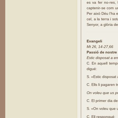
es va fer no-res,
captenir-se com un
Per això Déu l’ha 
cel, a la terra i s
Senyor, a glòria d
Evangeli
Mt 26, 14-27,66
Passió de nostre
Estic disposat a 
C.
En aquell temps
digué:
S.
«Estic disposat
C.
Ells li pagaren 
On voleu que us pr
C.
El primer dia de
S.
«On voleu que u
C.
Ell respongué: