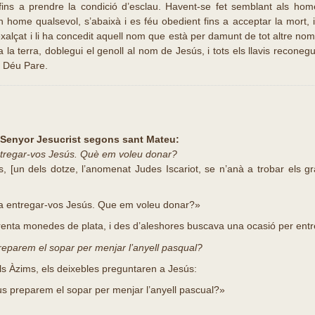
 fins a prendre la condició d’esclau. Havent-se fet semblant als ho
 home qualsevol, s’abaixà i es féu obedient fins a acceptar la mort, 
exalçat i li ha concedit aquell nom que està per damunt de tot altre no
ota la terra, doblegui el genoll al nom de Jesús, i tots els llavis recone
e Déu Pare.
 Senyor Jesucrist segons sant Mateu:
entregar-vos Jesús. Què em voleu donar?
, [un dels dotze, l’anomenat Judes Iscariot, se n’anà a trobar els gr
 a entregar-vos Jesús. Que em voleu donar?»
trenta monedes de plata, i des d’aleshores buscava una ocasió per entr
eparem el sopar per menjar l’anyell pasqual?
ls Àzims, els deixebles preguntaren a Jesús:
s preparem el sopar per menjar l’anyell pascual?»