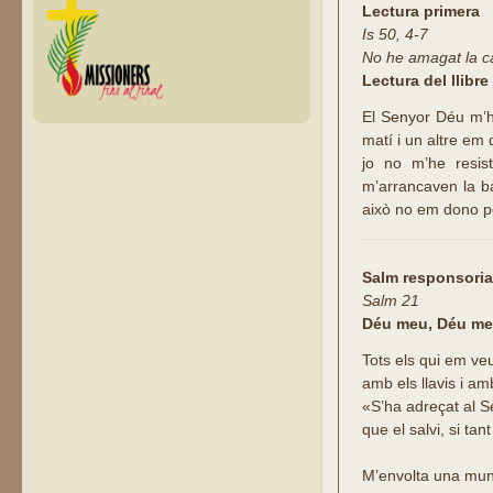
Lectura primera
Is 50, 4-7
No he amagat la ca
Lectura del llibre
El Senyor Déu m’h
matí i un altre em 
jo no m’he resist
m’arrancaven la b
això no em dono pe
Salm responsoria
Salm 21
Déu meu, Déu me
Tots els qui em ve
amb els llavis i a
«S’ha adreçat al Se
que el salvi, si tan
M’envolta una mun