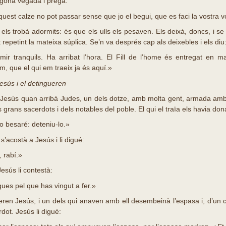
gona vegada i pregà:
est calze no pot passar sense que jo el begui, que es faci la vostra v
els trobà adormits: és que els ulls els pesaven. Els deixà, doncs, i s
 repetint la mateixa súplica. Se’n va després cap als deixebles i els diu
 tranquils. Ha arribat l’hora. El Fill de l’home és entregat en m
, que el qui em traeix ja és aquí.»
esús i el detingueren
Jesús quan arribà Judes, un dels dotze, amb molta gent, armada amb 
 grans sacerdots i dels notables del poble. El qui el traïa els havia do
o besaré: deteniu-lo.»
acostà a Jesús i li digué:
 rabí.»
esús li contestà:
es pel que has vingut a fer.»
ren Jesús, i un dels qui anaven amb ell desembeinà l’espasa i, d’un cop
rdot. Jesús li digué: