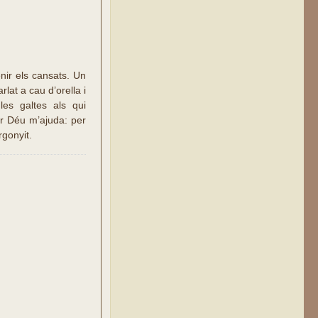
ir els cansats. Un
lat a cau d’orella i
les galtes als qui
r Déu m’ajuda: per
gonyit.