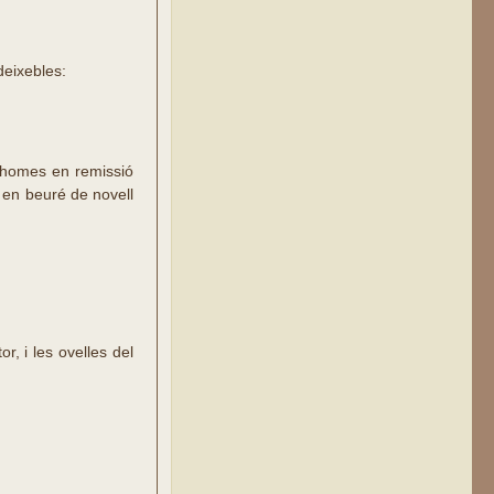
deixebles:
s homes en remissió
e en beuré de novell
r, i les ovelles del