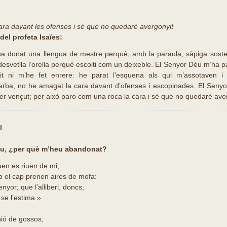
ra davant les ofenses i sé que no quedaré avergonyit
 del profeta Isaïes:
a donat una llengua de mestre perquè, amb la paraula, sàpiga sosten
desvetlla l’orella perquè escolti com un deixeble. El Senyor Déu m’ha par
it ni m’he fet enrere: he parat l’esquena als qui m’assotaven i 
arba; no he amagat la cara davant d’ofenses i escopinades. El Senyo
r vençut; per això paro com una roca la cara i sé que no quedaré aver
l
u, ¿per què m’heu abandonat?
uen es riuen de mi,
mb el cap prenen aires de mofa:
nyor; que l’alliberi, doncs;
t se l’estima.»
ió de gossos,