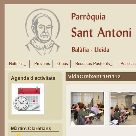
Vés al contingut
Notícies
Preveres
Grups
Recursos Pastorals
Publicac
VidaCreixent 191112
Agenda d'activitats
Màrtirs Claretians