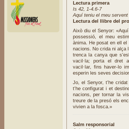
Lectura primera
Is 42, 1-4.6-7
Aquí teniu el meu servent
Lectura del llibre del pro
Això diu el Senyor: «Aquí
possessió, el meu esti
ànima. He posat en ell el 
nacions. No crida ni alça l
trenca la canya que s’es
vacil·la; porta el dret
vacil·lar, fins haver-lo i
esperin les seves decisio
Jo, el Senyor, t’he crida
t’he configurat i et desti
nacions, per tornar la vi
treure de la presó els enc
vivien a la fosca.»
Salm responsorial