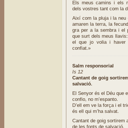
Els meus camins i els 
dels vostres tant com la di
Així com la pluja i la neu
amaren la terra, la fecund
gra per a la sembra i el 
que surt dels meus llavis
el que jo volia i haver
confiat.»
Salm responsorial
Is 12
Cantant de goig sortirem
salvació.
El Senyor és el Déu que 
confio, no m’espanto.
D’ell em ve la força i el tr
és ell qui m’ha salvat.
Cantant de goig sortirem 
de les fonts de salvació.