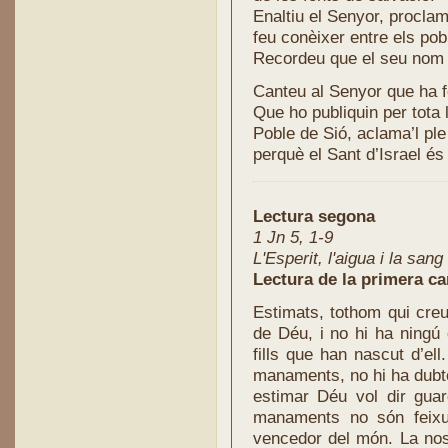
Enaltiu el Senyor, procla
feu conèixer entre els po
Recordeu que el seu nom
Canteu al Senyor que ha f
Que ho publiquin per tota 
Poble de Sió, aclama’l ple
perquè el Sant d’Israel és 
Lectura segona
1 Jn 5, 1-9
L'Esperit, l'aigua i la sang
Lectura de la primera ca
Estimats, tothom qui cre
de Déu, i no hi ha ningú 
fills que han nascut d’el
manaments, no hi ha dubte
estimar Déu vol dir gua
manaments no són feixu
vencedor del món. La nost