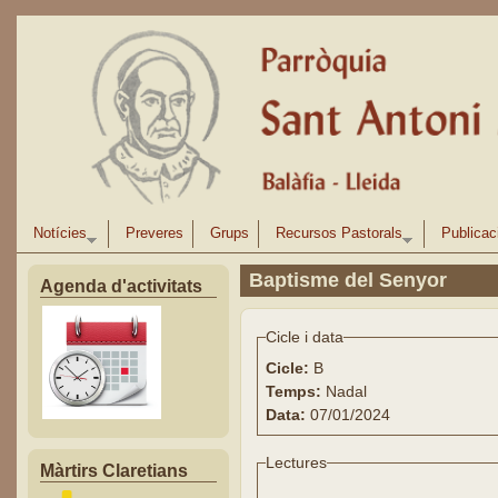
Vés al contingut
Notícies
Preveres
Grups
Recursos Pastorals
Publicac
Baptisme del Senyor
Agenda d'activitats
Cicle i data
Cicle:
B
Temps:
Nadal
Data:
07/01/2024
Lectures
Màrtirs Claretians