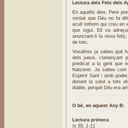
Lectura dels Fets dels A
En aquells dies, Pere pre
veritat que Déu no fa dif
acull tothom qui creu en el
que sigui. Ell va adreça
anunciant-li la nova feli
de tots.
Vosaltres ja sabeu què h
dels jueus, començant p
predicat a la gent que e
Natzaret. Ja sabeu com
Esperit Sant i amb poder,
donant la salut a tots e
diable, perquè Déu era am
O bé, en aquest Any B:
Lectura primera
Is 55, 1-11