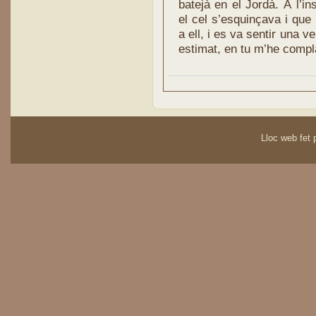
batejà en el Jordà. A l’in
el cel s’esquinçava i que
a ell, i es va sentir una v
estimat, en tu m’he compl
Lloc web fet p