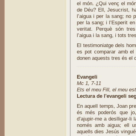
el món. ¿Qui venç el món,
de Déu? Ell, Jesucrist, h
l’aigua i per la sang; no p
per la sang; i l’Esperit en
veritat. Perquè són tres
l’aigua i la sang, i tots tr
El testimoniatge dels hom
es pot comparar amb el 
donen aquests tres és el d
Evangeli
Mc 1, 7-11
Ets el meu Fill, el meu es
Lectura de l'evangeli se
En aquell temps, Joan pre
és més poderós que jo,
d’ajupir-me a deslligar-li 
només amb aigua; ell us
aquells dies Jesús vingué