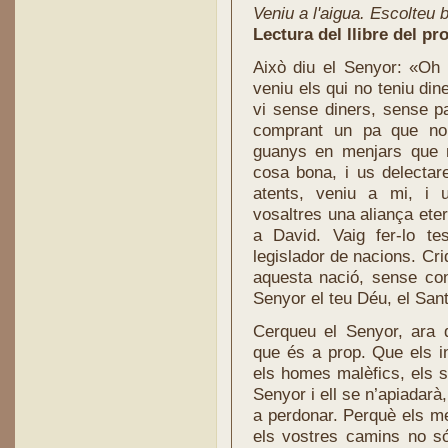
Veniu a l'aigua. Escolteu 
Lectura del llibre del pro
Això diu el Senyor: «Oh t
veniu els qui no teniu di
vi sense diners, sense p
comprant un pa que no 
guanys en menjars que n
cosa bona, i us delectare
atents, veniu a mi, i 
vosaltres una aliança ete
a David. Vaig fer-lo te
legislador de nacions. Cri
aquesta nació, sense conè
Senyor el teu Déu, el Sant
Cerqueu el Senyor, ara q
que és a prop. Que els i
els homes malèfics, els s
Senyor i ell se n’apiadarà
a perdonar. Perquè els m
els vostres camins no só