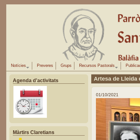
Vés al contingut
Notícies
Preveres
Grups
Recursos Pastorals
Publica
Artesa de Lleida 
Agenda d'activitats
01/10/2021
Màrtirs Claretians