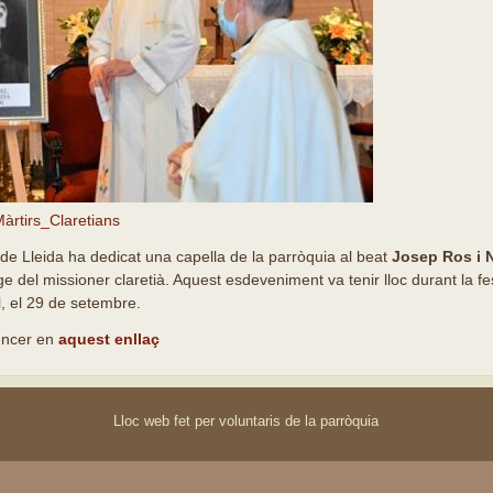
àrtirs_Claretians
de Lleida ha dedicat una capella de la parròquia al beat
Josep Ros i 
e del missioner claretià. Aquest esdeveniment va tenir lloc durant la fest
, el 29 de setembre.
sencer en
aquest enllaç
Lloc web fet per voluntaris de la parròquia