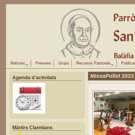
Vés al contingut
Notícies
Preveres
Grups
Recursos Pastorals
Publica
MissaPollet 2023
Agenda d'activitats
Màrtirs Claretians