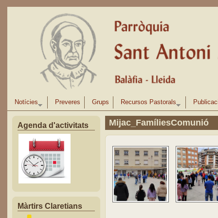
Vés al contingut
Notícies
Preveres
Grups
Recursos Pastorals
Publicac
Mijac_FamíliesComunió
Agenda d'activitats
Màrtirs Claretians