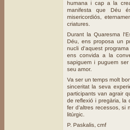
humana i cap a la crea
manifesta que Déu é
misericordiós, etername
criatures.
Durant la Quaresma l'E
Déu, ens proposa un pr
nucli d'aquest programa 
ens convida a la conve
sapiguem i puguem ser t
seu amor.
Va ser un temps molt bon
sinceritat la seva exper
participants van agrair q
de reflexió i pregària, l
fer d’altres recessos, si
litúrgic.
P. Paskalis, cmf