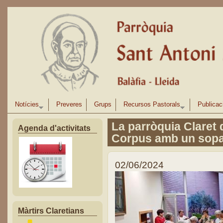
Vés al contingut
Notícies
Preveres
Grups
Recursos Pastorals
Publicac
La parròquia Claret d
Agenda d'activitats
Corpus amb un sopar
02/06/2024
Màrtirs Claretians