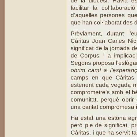
de la diòcesi. Havia e
facilitar la col·labora
d’aquelles persones que
que han col·laborat des d
Prèviament, durant l’e
Càritas Joan Carles Nic
significat de la jornada d
de Corpus i la implicaci
Segons proposa l’eslòg
obrim camí a l’esperan
camps en que Càritas 
estenent cada vegada m
comprometre’s amb el bé c
comunitat, perquè obrir
una caritat compromesa i
Ha estat una estona agr
però ple de significat, p
Càritas, i que ha servit t