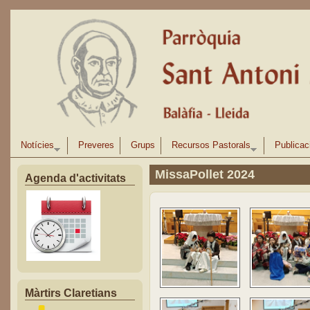
Vés al contingut
Notícies
Preveres
Grups
Recursos Pastorals
Publicac
MissaPollet 2024
Agenda d'activitats
Màrtirs Claretians