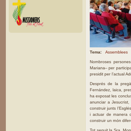
Tema:
Assemblees
Nombroses persones 
Mariana– per participa
presidit per l’actual 
Després de la pregàr
Fernández, laica, pres
ha exposat les conclus
anunciar a Jesucrist,
construir junts l’Esglé
i actuar de manera q
construir un món difer
Tot seguit la Sra. Mon