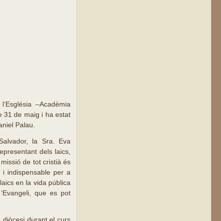
 l’Església –Acadèmia
e 31 de maig i ha estat
aniel Palau.
 Salvador, la Sra. Eva
epresentant dels laics,
issió de tot cristià és
a i indispensable per a
laics en la vida pública
‘Evangeli, que es pot
 diòcesi durant el curs