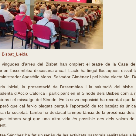
Bisbat_Lleida
vingudes d’arreu del Bisbat han omplert el teatre de la Casa de
r en l’assemblea diocesana anual. L’acte ha tingut lloc aquest dissabt
Administrador Apostòlic Mons. Salvador Giménez i pel bisbe electe Mn. D
ia inicial, la presentació de l’assemblea i la salutació del bisbe
identa d’Acció Catòlica i participant en el Sínode dels Bisbes com a r
ions i el missatge del Sínode. En la seva exposició ha recordat que la m
 però que cal fer-lo plegats perquè l’aportació de tot batejat és únic
sia i la societat. També ha destacat la importància de la presència dels 
ue tothom vegi que una altra vida és possible des dels valors de 
ent.
tse Sánchez ha fet un repàs de les activitats pastorals realitzades a la