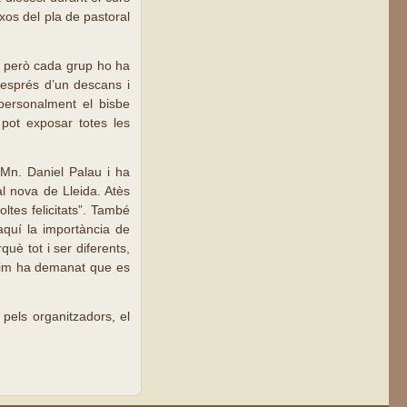
ixos del pla de pastoral
ez però cada grup ho ha
. Després d’un descans i
r personalment el bisbe
pot exposar totes les
Mn. Daniel Palau i ha
al nova de Lleida. Atès
oltes felicitats”. També
aquí la importància de
uè tot i ser diferents,
ltim ha demanat que es
pels organitzadors, el