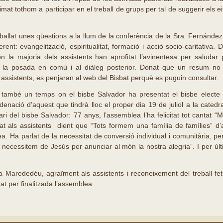
mat tothom a participar en el treball de grups per tal de suggerir els e
eballat unes qüestions a la llum de la conferència de la Sra. Fernánd
erent: evangelització, espiritualitat, formació i acció socio-caritativa
, on la majoria dels assistents han aprofitat l’avinentesa per saluda
a la posada en comú i al diàleg posterior. Donat que un resum no 
 assistents, es penjaran al web del Bisbat perquè es puguin consultar.
 també un temps on el bisbe Salvador ha presentat el bisbe electe 
denació d’aquest que tindrà lloc el proper dia 19 de juliol a la catedr
ari del bisbe Salvador: 77 anys, l’assemblea l’ha felicitat tot cantat “M
t als assistents dient que “Tots formem una família de famílies” d’
. Ha parlat de la necessitat de conversió individual i comunitària, perq
s necessitem de Jesús per anunciar al món la nostra alegria”. I per ú
 Marededéu, agraïment als assistents i reconeixement del treball fet 
t per finalitzada l’assemblea.