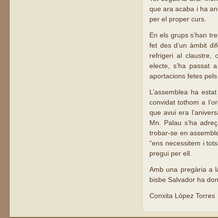
que ara acaba i ha ani
per el proper curs.
En els grups s’han tr
fet des d’un àmbit dif
refrigeri al claustre
electe, s’ha passat 
aportacions fetes pels
L’assemblea ha estat
convidat tothom a l’or
que avui era l’anivers
Mn. Palau s’ha adreça
trobar-se en assemblea
“ens necessitem i tot
pregui per ell.
Amb una pregària a la
bisbe Salvador ha dona
Conxita López Torres