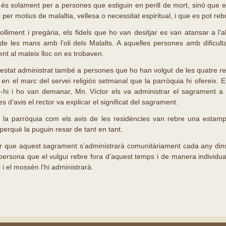
o és solament per a persones que estiguin en perill de mort, sinó que 
 per motius de malaltia, vellesa o necessitat espiritual, i que es pot r
liment i pregària, els fidels que ho van desitjar es van atansar a l’al
 de les mans amb l’oli dels Malalts. A aquelles persones amb dificulta
nt al mateix lloc on es trobaven.
stat administrat també a persones que ho han volgut de les quatre res
, en el marc del servei religiós setmanal que la parròquia hi ofereix. 
-hi i ho van demanar, Mn. Víctor els va administrar el sagrament a 
 d’avis el rector va explicar el significat del sagrament.
e la parròquia com els avis de les residències van rebre una estam
perquè la puguin resar de tant en tant.
r que aquest sagrament s’administrarà comunitàriament cada any dins
persona que el vulgui rebre fora d’aquest temps i de manera individu
 i el mossèn l'hi administrarà.
s