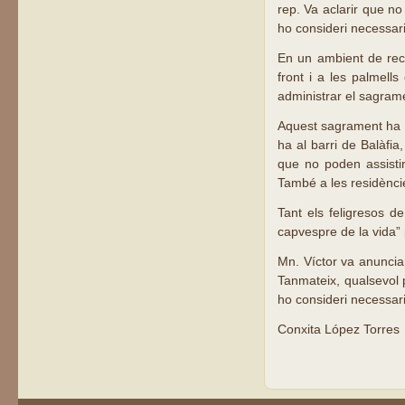
rep. Va aclarir que n
ho consideri necessari
En un ambient de recol
front i a les palmells
administrar el sagrame
Aquest sagrament ha e
ha al barri de Balàfia
que no poden assistir
També a les residències
Tant els feligresos d
capvespre de la vida” 
Mn. Víctor va anuncia
Tanmateix, qualsevol 
ho consideri necessari
Conxita López Torre