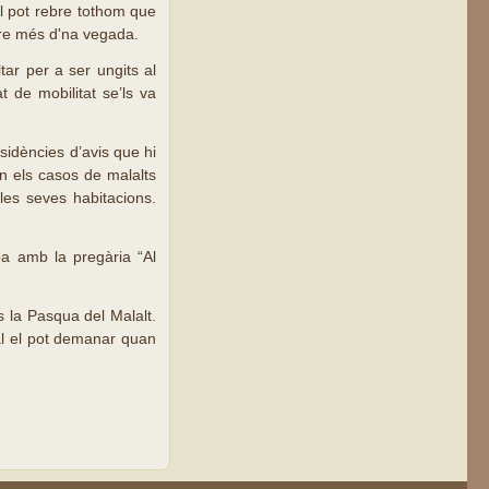
el pot rebre tothom que
ebre més d'na vegada.
tar per a ser ungits al
t de mobilitat se’ls va
idències d’avis que hi
En els casos de malalts
les seves habitacions.
pa amb la pregària “Al
 la Pasqua del Malalt.
al el pot demanar quan