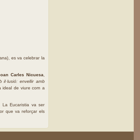
na), es va celebrar la
Joan Carles Nicuesa
,
 il·lusió: envellir amb
 ideal de viure com a
 La Eucaristia va ser
or que va reforçar els