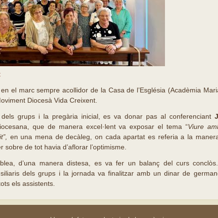
t
 en el marc sempre acollidor de la Casa de l’Església (Acadèmia Maria
Moviment Diocesà Vida Creixent.
 dels grups i la pregària inicial, es va donar pas al conferenciant
iocesana, que de manera excel·lent va exposar el tema “
Viure amb
t”,
en una mena de decàleg, on cada apartat es referia a la manera
 sobre de tot havia d’aflorar l’optimisme.
blea, d’una manera distesa, es va fer un balanç del curs conclòs.
iliaris dels grups i la jornada va finalitzar amb un dinar de german
tots els assistents.