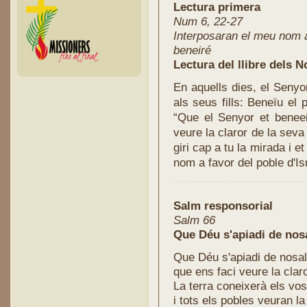
Lectura primera
Num 6, 22-27
Interposaran el meu nom a f
beneiré
Lectura del llibre dels 
En aquells dies, el Senyo
als seus fills: Beneïu el
“Que el Senyor et beneeix
veure la claror de la seva
giri cap a tu la mirada i e
nom a favor del poble d'Isr
Salm responsorial
Salm 66
Que Déu s'apiadi de nosa
Que Déu s'apiadi de nosalt
que ens faci veure la clar
La terra coneixerà els vos
i tots els pobles veuran la