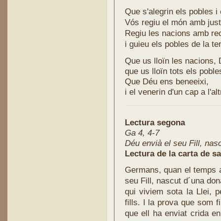
Que s'alegrin els pobles i 
Vós regiu el món amb just
Regiu les nacions amb rec
i guieu els pobles de la te
Que us lloïn les nacions,
que us lloïn tots els poble
Que Déu ens beneeixi,
i el venerin d'un cap a l'alt
Lectura segona
Ga 4, 4-7
Déu envià el seu Fill, nas
Lectura de la carta de sa
Germans, quan el temps ar
seu Fill, nascut d´una dona
qui viviem sota la Llei, 
fills. I la prova que som f
que ell ha enviat crida e