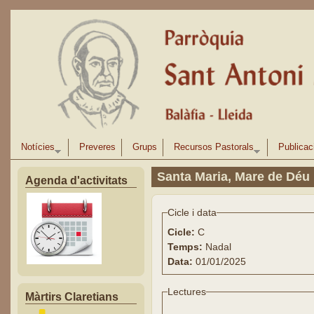
Vés al contingut
Notícies
Preveres
Grups
Recursos Pastorals
Publicac
Santa Maria, Mare de Déu
Agenda d'activitats
Cicle i data
Cicle:
C
Temps:
Nadal
Data:
01/01/2025
Lectures
Màrtirs Claretians