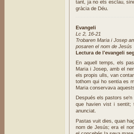
tant, ja no ets esclau, sinó
gràcia de Déu.
Evangeli
Lc 2, 16-21
Trobaren Maria i Josep am
posaren el nom de Jesús
Lectura de l'evangeli se
En aquell temps, els pas
Maria i Josep, amb el ne
els propis ulls, van contar
tothom qui ho sentia es m
Maria conservava aquests 
Después els pastors se'n to
que havien vist i sentit;
anunciat.
Pastas vuit dies, quan hag
nom de Jesús; era el nom
el concebés la seva mare