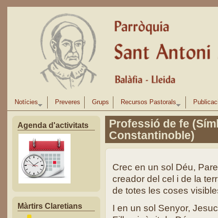
Vés al contingut
Notícies
Preveres
Grups
Recursos Pastorals
Publicac
Professió de fe (Sím
Agenda d'activitats
Constantinoble)
Crec en un sol Déu, Pare
creador del cel i de la terr
de totes les coses visibles
Màrtirs Claretians
I en un sol Senyor, Jesucr