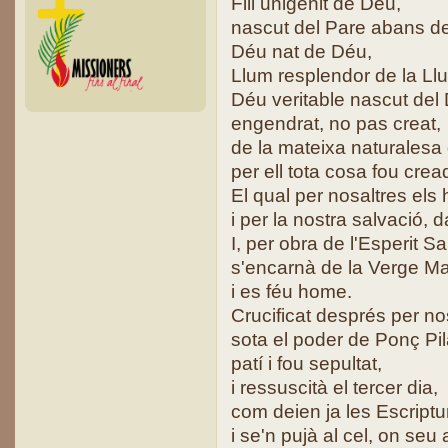
Fill unigènit de Déu,
nascut del Pare abans de 
Déu nat de Déu,
Llum resplendor de la Ll
Déu veritable nascut del 
engendrat, no pas creat,
de la mateixa naturalesa 
per ell tota cosa fou crea
El qual per nosaltres el
i per la nostra salvació, d
I, per obra de l'Esperit Sa
s'encarnà de la Verge Ma
i es féu home.
Crucificat després per no
sota el poder de Ponç Pil
patí i fou sepultat,
i ressuscità el tercer dia,
com deien ja les Escript
i se'n pujà al cel, on seu 