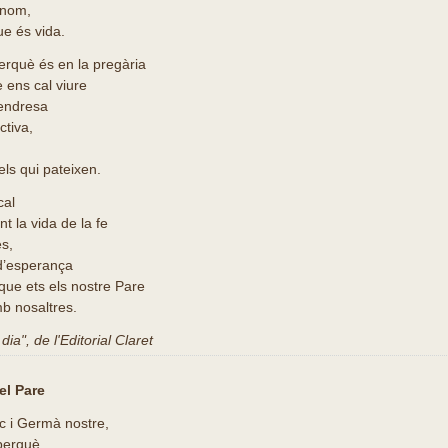
u nom,
ue és vida.
erquè és en la pregària
 ens cal viure
tendresa
tiva,
els qui pateixen.
cal
t la vida de la fe
es,
 d’esperança
que ets els nostre Pare
b nosaltres.
ia", de l'Editorial Claret
el Pare
c i Germà nostre,
perquè