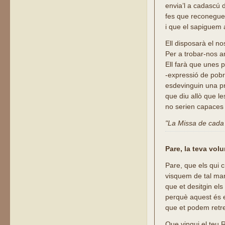
envia’l a cadascú 
fes que reconegue
i que el sapiguem a
Ell disposarà el no
Per a trobar-nos a
Ell farà que unes 
-expressió de pobr
esdevinguin una pr
que diu allò que l
no serien capaces 
"La Missa de cada d
Pare, la teva vol
Pare, que els qui 
visquem de tal ma
que et desitgin els
perquè aquest és 
que et podem retr
Que vingui el teu 