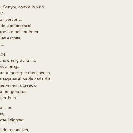
 Senyor, canvia la vida.
ir
a i persona,
 de contemplació
rpel·lar pel teu Amor
 és escolta
da.
tre
ns enmig de la nit,
is a pregar
ta a tot el que ens envolta.
 regales el pa de cada dia,
nèixer en la creació
u amor generós,
 perdona.
dar-nos
nar
cte i dignitat.
 de reconèixer,