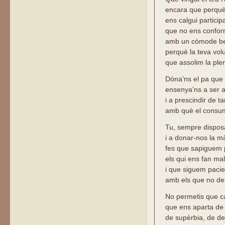
encara que perquè
ens calgui particip
que no ens confo
amb un còmode be
perquè la teva vol
que assolim la plen
Dóna’ns el pa que
ensenya’ns a ser ag
i a prescindir de t
amb què el consu
Tu, sempre dispos
i a donar-nos la m
fes que sapiguem
els qui ens fan mal
i que siguem pacie
amb els que no d
No permetis que c
que ens aparta de 
de supèrbia, de d