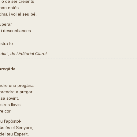
 o de ser creients
han entès
ima i vol el seu bé.
superar
s i desconfiances
stra fe.
ia", de l'Editorial Claret
regària
endre una pregària
prendre a pregar.
sa sovint,
tres llavis
re cor.
u l’apòstol-
ús és el Senyor»,
del teu Esperit,