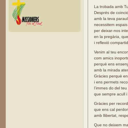
La trobada amb Tu,
Després de coincid
amb la teva paraul
necessitem espais
per deixar-nos inte
en la pregària, que
i reflexió comparti
Venim al teu encon
com amics inoportu
perquè ens enseny
amb la mirada aten
Gràcies perquè ens
i ens permets reco
l’immes do del te
que sempre acull i
Gràcies per recor
que ens cal perdo
amb llibertat, respe
Que no deixem mai