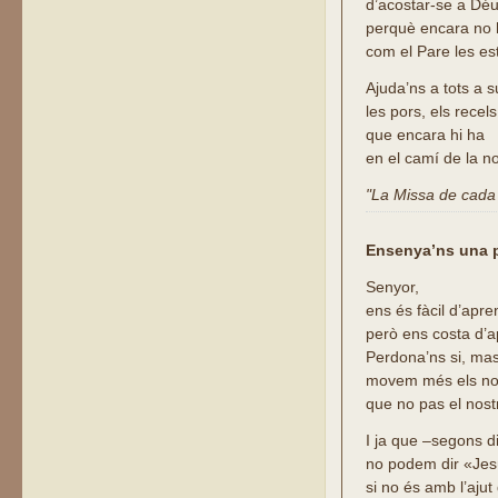
d’acostar-se a Déu
perquè encara no 
com el Pare les est
Ajuda’ns a tots a 
les pors, els recel
que encara hi ha
en el camí de la no
"La Missa de cada d
Ensenya’ns una p
Senyor,
ens és fàcil d’apr
però ens costa d’a
Perdona’ns si, mas
movem més els nos
que no pas el nost
I ja que –segons di
no podem dir «Jes
si no és amb l’ajut 