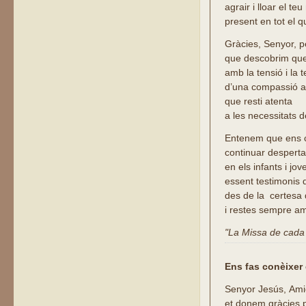
agrair i lloar el te
present en tot el q
Gràcies, Senyor, p
que descobrim que
amb la tensió i la 
d’una compassió ac
que resti atenta
a les necessitats d
Entenem que ens 
continuar despertan
en els infants i jov
essent testimonis
des de la certesa 
i restes sempre am
"La Missa de cada d
Ens fas conèixer 
Senyor Jesús, Ami
et donem gràcies 