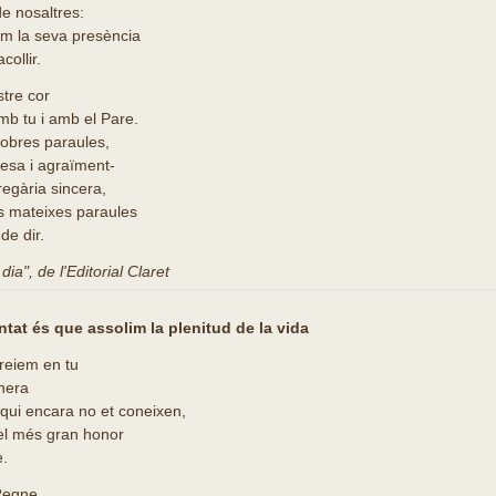
de nosaltres:
m la seva presència
collir.
stre cor
mb tu i amb el Pare.
pobres paraules,
esa i agraïment-
egària sincera,
es mateixes paraules
de dir.
ia", de l'Editorial Claret
untat és que assolim la plenitud de la vida
creiem en tu
nera
 qui encara no et coneixen,
el més gran honor
e.
Regne,