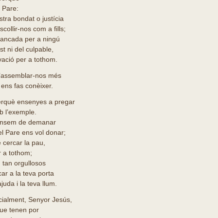
l Pare:
stra bondat o justícia
collir-nos com a fills;
 tancada per a ningú
ust ni del culpable,
lvació per a tothom.
d’assemblar-nos més
ens fas conèixer.
rquè ensenyes a pregar
b l’exemple.
ansem de demanar
el Pare ens vol donar;
 cercar la pau,
er a tothom;
 tan orgullosos
ar a la teva porta
uda i la teva llum.
ialment, Senyor Jesús,
que tenen por