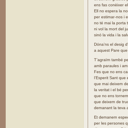
ens fas conèixer e
Ell no espera la no
per estimar-nos i es
no té mai la porta
ni vol la mort del j
sinó la vida i la sa
Dóna’ns el desig 
a aquest Pare que 
T’agraïm també pe
amb paraules i am
Fes que no ens c
l’Esperit Sant que 
que mai deixem de
la veritat i el bé p
que no ens tornem
que deixem de truc
demanant la teva aj
Et demanem espec
per les persones 