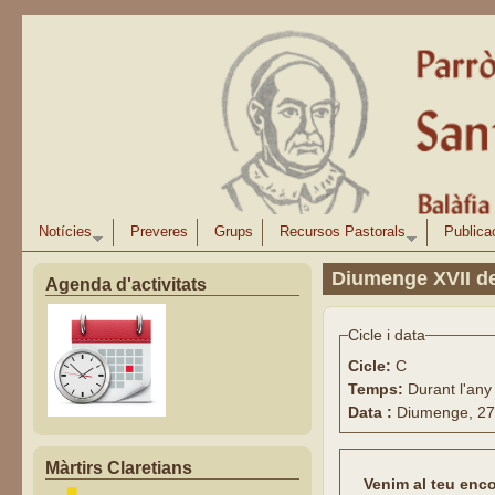
Vés al contingut
Notícies
Preveres
Grups
Recursos Pastorals
Publica
Diumenge XVII de
Agenda d'activitats
Cicle i data
Cicle:
C
Temps:
Durant l'any
Data :
Diumenge, 27 
Màrtirs Claretians
Venim al teu enc