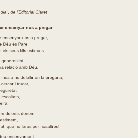
ia", de l'Editorial Claret
per ensenyar-nos a pregar
r ensenyar-nos a pregar,
ue Déu és Pare
 els seus fills estimats.
 generositat,
eva relació amb Déu.
nos a no defallir en la pregària,
 cercar i trucar,
seguretat
escoltats,
rirà.
som dolents donem
 estimem,
at, què no faràs per nosaltres!
l teu ensenyament,