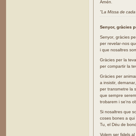
Amén.
"La Missa de cada d
Senyor, gràcies 
Senyor, gràcies pe
per revelar-nos q
i que nosaltres som
Gràcies per la teva
per compartir la t
Gràcies per animar-
a insistir, demanar,
per transmetre la 
que sempre serem 
trobarem i se’ns ob
Si nosaltres que 
coses bones a qui
Tu, el Déu de bond
Volem ser fidels a