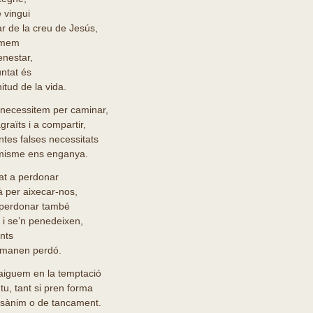
 vingui
ar de la creu de Jesús,
rmem
nestar,
untat és
itud de la vida.
 necessitem per caminar,
raïts i a compartir,
antes falses necessitats
misme ens enganya.
at a perdonar
à per aixecar-nos,
 perdonar també
 i se’n penedeixen,
nts
emanen perdó.
aiguem en la temptació
tu, tant si pren forma
esànim o de tancament.