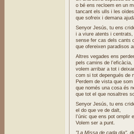
o bé ens recloem en un mó
tancant els ulls i les oïd
que sofreix i demana ajud
Senyor Jesús, tu ens cride
i a viure atents i centrats,
sense fer cas dels cants 
que ofereixen paradisos art
Altres vegades ens perd
pels camins de l’eficàcia,
volem arribar a tot i deixar
com si tot depengués de n
Perdem de vista que som c
que només una cosa és ne
que tot el que nosaltres s
Senyor Jesús, tu ens crid
el do que ve de dalt,
l’únic que ens pot omplir e
Volem ser a punt.
"La Missa de cada dia", de 