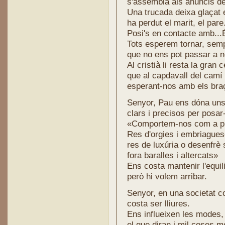
s'assembla als anuncis de 
Una trucada deixa glaçat e
ha perdut el marit, el pare.
Posi's en contacte amb...É
Tots esperem tornar, se
que no ens pot passar a no
Al cristià li resta la gran
que al capdavall del camí 
esperant-nos amb els bra
Senyor, Pau ens dóna uns
clars i precisos per posar
«Comportem-nos com a ple
Res d'orgies i embriagues
res de luxúria o desenfrè 
fora baralles i altercats»
Ens costa mantenir l'equili
però hi volem arribar.
Senyor, en una societat c
costa ser lliures.
Ens influeixen les modes,
el que diran i mil coses m