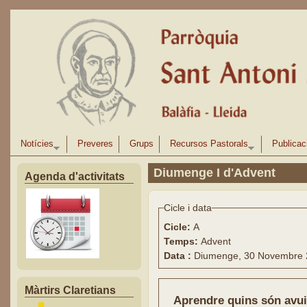
Vés al contingut
Notícies
Preveres
Grups
Recursos Pastorals
Publicac
Diumenge I d'Advent
Agenda d'activitats
Cicle i data
Cicle:
A
Temps:
Advent
Data :
Diumenge, 30 Novembre 
Màrtirs Claretians
Aprendre quins són avui