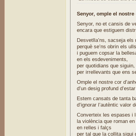
Senyor, omple el nostre 
Senyor, no et cansis de ve
encara que estiguem distr
Desvetlla’ns, sacseja els
perquè se’ns obrin els ull
i puguem copsar la belle
en els esdeveniments,
per quotidians que siguin,
per irrellevants que ens s
Omple el nostre cor d’anhe
d’un desig profund d’esta
Estem cansats de tanta ba
d’ignorar l’autèntic valor
Converteix les espases i l
la violència que roman en e
en relles i falçs
per tal que la collita sigui