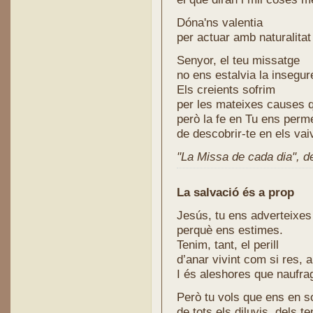
Dóna'ns valentia
per actuar amb naturalitat i
Senyor, el teu missatge
no ens estalvia la insegure
Els creients sofrim
per les mateixes causes q
però la fe en Tu ens perm
de descobrir-te en els vai
"La Missa de cada dia", de 
La salvació és a prop
Jesús, tu ens adverteixes
perquè ens estimes.
Tenim, tant, el perill
d’anar vivint com si res, 
I és aleshores que naufr
Però tu vols que ens en s
de tots els diluvis, dels t