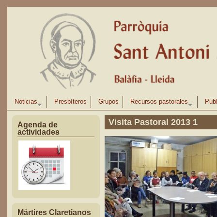
Pasar al contenido principal
Noticias
Presbíteros
Grupos
Recursos pastorales
Publ
Visita Pastoral 2013 1
Agenda de
actividades
Mártires Claretianos