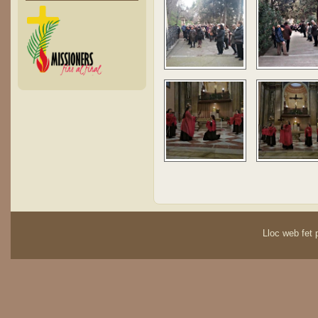
Lloc web fet p