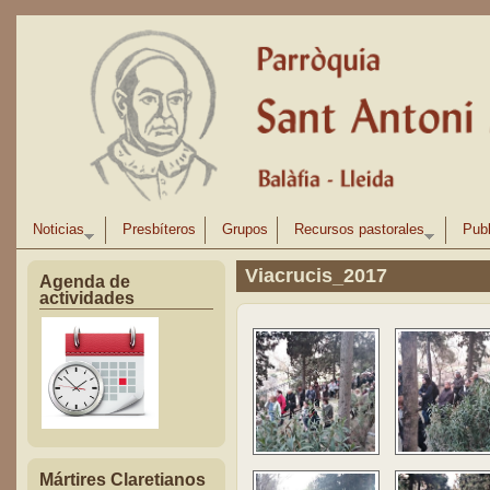
Pasar al contenido principal
Noticias
Presbíteros
Grupos
Recursos pastorales
Publ
Viacrucis_2017
Agenda de
actividades
Mártires Claretianos