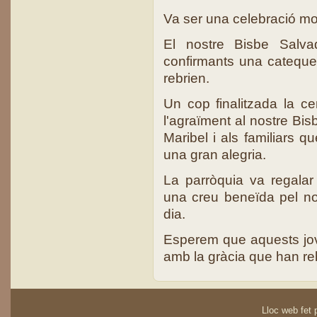
Va ser una celebració mol
El nostre Bisbe Salvad
confirmants una cateques
rebrien.
Un cop finalitzada la c
l'agraïment al nostre Bis
Maribel i als familiars 
una gran alegria.
La parròquia va regala
una creu beneïda pel no
dia.
Esperem que aquests jov
amb la gràcia que han reb
Lloc web fet p