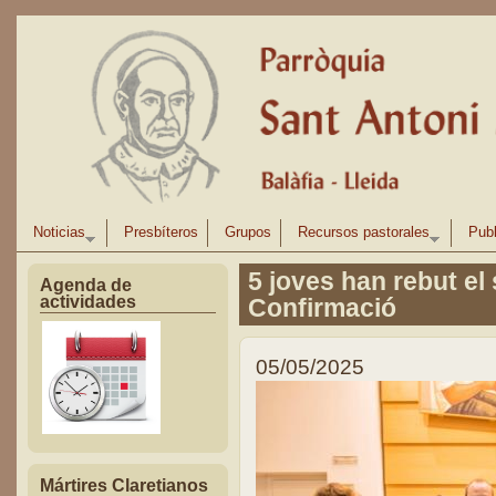
Pasar al contenido principal
Noticias
Presbíteros
Grupos
Recursos pastorales
Publ
5 joves han rebut el
Agenda de
actividades
Confirmació
05/05/2025
Mártires Claretianos