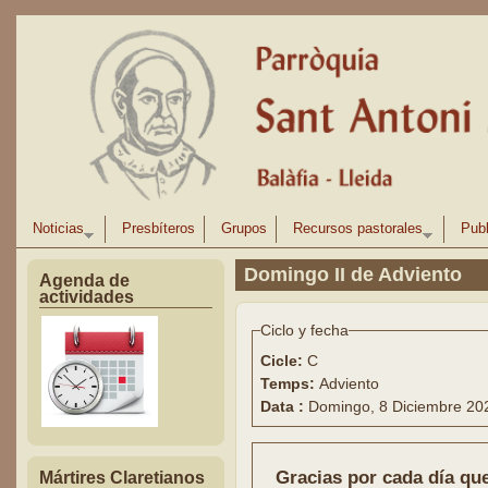
Pasar al contenido principal
Noticias
Presbíteros
Grupos
Recursos pastorales
Publ
Domingo II de Adviento
Agenda de
actividades
Ciclo y fecha
Cicle:
C
Temps:
Adviento
Data :
Domingo, 8 Diciembre 20
Gracias por cada día que
Mártires Claretianos