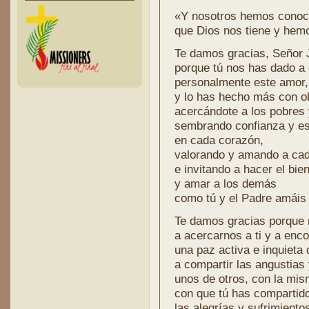
«Y nosotros hemos conoc
que Dios nos tiene y hemo
Te damos gracias, Señor
porque tú nos has dado a
personalmente este amor
y lo has hecho más con o
acercándote a los pobres
sembrando confianza y e
en cada corazón,
valorando y amando a ca
e invitando a hacer el bie
y amar a los demás
como tú y el Padre amáis 
Te damos gracias porque 
a acercarnos a ti y a enco
una paz activa e inquieta
a compartir las angustias
unos de otros, con la mi
con que tú has compartid
las alegrías y sufrimiento