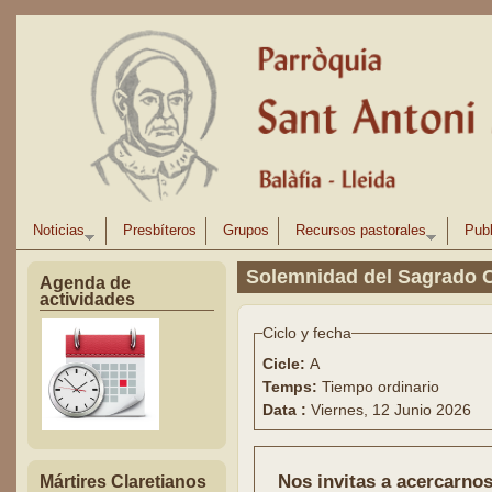
Pasar al contenido principal
Noticias
Presbíteros
Grupos
Recursos pastorales
Publ
Solemnidad del Sagrado 
Agenda de
actividades
Ciclo y fecha
Cicle:
A
Temps:
Tiempo ordinario
Data :
Viernes, 12 Junio 2026
Nos invitas a acercarnos 
Mártires Claretianos