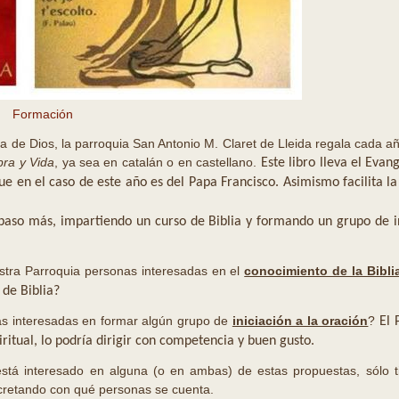
Formación
ra de Dios, la parroquia San Antonio M. Claret de Lleida regala cada año
bra y Vida
, ya sea en catalán o en castellano.
Este libro lleva el Evan
ue en el caso de este año es del Papa Francisco.
Asimismo facilita l
paso más, impartiendo un curso de Biblia y formando un grupo de in
ra Parroquia personas interesadas en el
conocimiento de la Bibli
 de Biblia?
 interesadas en formar algún grupo de
iniciación a la oración
?
El 
iritual, lo podría dirigir con competencia y buen gusto.
está interesado en alguna (o en ambas) de estas propuestas, sólo ti
ncretando con qué personas se cuenta.