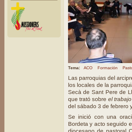
Tema:
ACO
Formación
Past
Las parroquias del arcipr
los locales de la parroqu
Secà de Sant Pere de Ll
que trató sobre
el trabaj
del sábado 3 de febrero 
Se inició con una orac
Bordeta y acto seguido e
diocesano de pastoral O