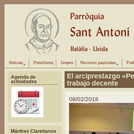
Pasar al contenido principal
Noticias
Presbíteros
Grupos
Recursos pastorales
Publ
El arciprestazgo «Per
Agenda de
actividades
trabajo decente
08/02/2018
Mártires Claretianos